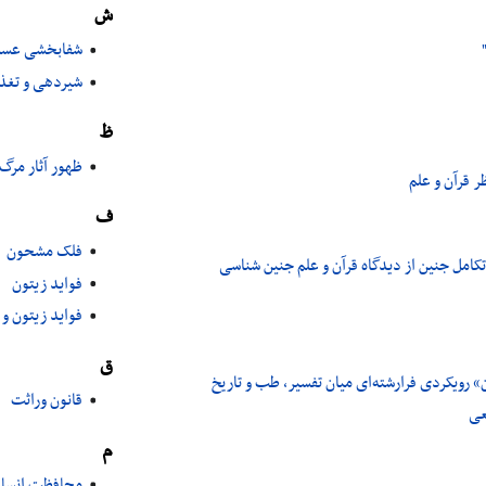
ش
شفابخشی عس
شیردهی و تغذی
ظ
ظهور آثار مرگ
ر قرآن و علم
ف
فلک مشحون
تکامل جنین از دیدگاه قرآن و علم جنین شناسی
فواید زیتون
فواید زیتون و 
ق
رویکردی فرارشته‌ای میان تفسیر، طب و تاریخ
قانون وراثت
عی
م
محافظت انسان 