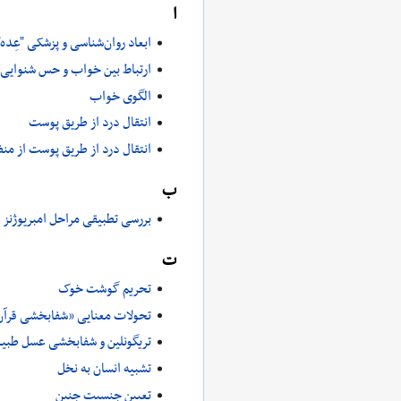
ا
ابعاد روان‌شناسی و پزشکی "عِده"
ارتباط بين خواب و حس شنوایی
الگوی خواب
انتقال درد از طریق پوست
انتقال درد از طریق پوست از منظ
ب
بررسی تطبیقی مراحل امبریوژنز 
ت
تحریم گوشت خوک
تحولات معنایی «شفابخشی قرآن» 
تریگونلین و شفابخشی عسل طبی
تشبیه انسان به نخل
تعیین جنسیت جنین