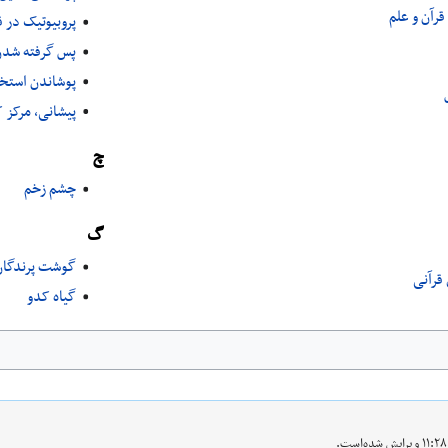
قرآن و علم
پروبیوتیک در ق
پس گرفته شدن 
پوشاندن استخو
پیشانی، مرکز 
چ
چشم زخم
گ
گوشت پرندگان
قرآنی
گیاه کدو