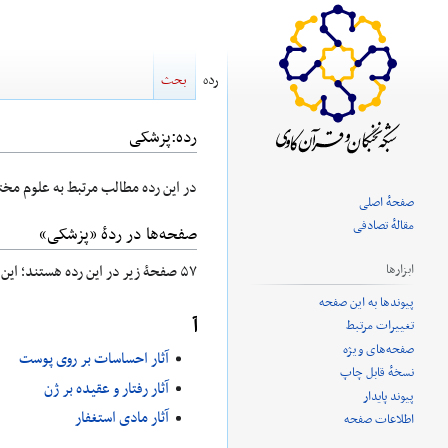
رده
بحث
رده
:
پزشکی
پرش
پرش
در این رده مطالب مرتبط به علوم مخت
صفحهٔ اصلی
به
به
مقالهٔ تصادفی
صفحه‌ها در ردهٔ «پزشکی»
ناوبری
جستجو
ابزارها
۵۷ صفحۀ زیر در این رده هستند؛ این رده در کل ۵۷ صفحه دارد.
پیوندها به این صفحه
آ
تغییرات مرتبط
صفحه‌های ویژه
آثار احساسات بر روی پوست
نسخهٔ قابل چاپ
آثار رفتار و عقیده بر ژن
پیوند پایدار
آثار مادی استغفار
اطلاعات صفحه