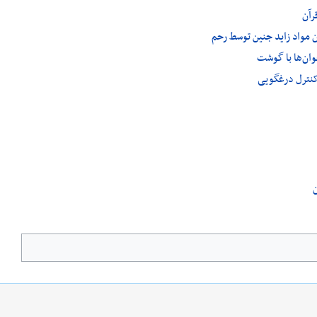
رآن
مواد زاید جنین توسط رحم
ان‌ها با گوشت
کنترل درغگویی