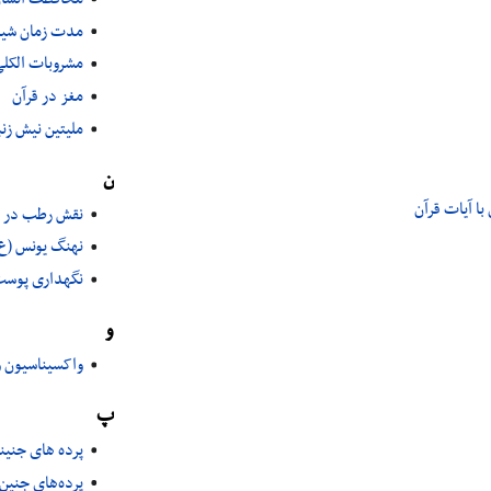
مدت زمان شیر
مشروبات الکلی
مغز در قرآن
ملیتین نیش زن
ن
با آيات قرآن
نقش رطب در ز
نهنگ یونس (ع
نگهداری پوست
و
واکسیناسیون و
پ
پرده های جنینی
پرده‌های جنین