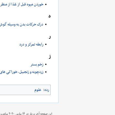
خوردن میوه قبل از غذا از منظر 
د
درک حركات بدن به وسيله گوش
ر
رابطه تمرکز و درد
ز
زخم بستر
زردچوبه و زنجبیل، خوراکی های 
رده
:
علوم
این صفحه آخرین‌بار در ‏۱۴ مارس ۲۰۲۰ ساعت ‏۱۱:۲۸ ویرایش شده‌است.