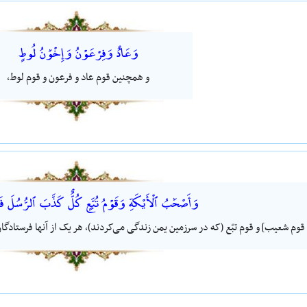
وَعَادٌ وَفِرْعَوْنُ وَإِخْوَٰنُ لُوطٍ
و همچنین قوم عاد و فرعون و قوم لوط،
وَأَصْحَٰبُ ٱلْأَيْكَةِ وَقَوْمُ تُبَّعٍ كُلٌّ كَذَّبَ ٱلرُّسُلَ ف
قوم شعیب‌] و قوم تبّع (که در سرزمین یمن زندگی می‌کردند)، هر یک از آنها فرستادگ