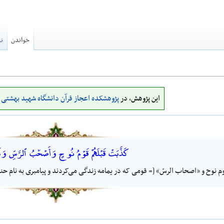
خواندن
نم
این پژوهش، در
پژوهشکده اعجاز قرآن دانشگاه شهید بهشتی
ا
كَذَّبَتْ قَبْلَهُمْ قَوْمُ نُوحٍ وَأَصْحَٰبُ ٱلرَّسِّ وَث
وم نوح و «اصحاب الرسّ» [= قومی که در یمامه زندگی می‌کردند و پیامبری به نام حنظ