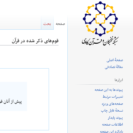
صفحه
بحث
قوم‌های ذکر شده در قرآن
پرش
پرش
صفحهٔ اصلی
به
به
مقالهٔ تصادفی
ناوبری
جستجو
ابزارها
پیوندها به این صفحه
تغییرات مرتبط
پیش از آنان ق
صفحه‌های ویژه
نسخهٔ قابل چاپ
پیوند پایدار
اطلاعات صفحه
یادکرد این صفحه