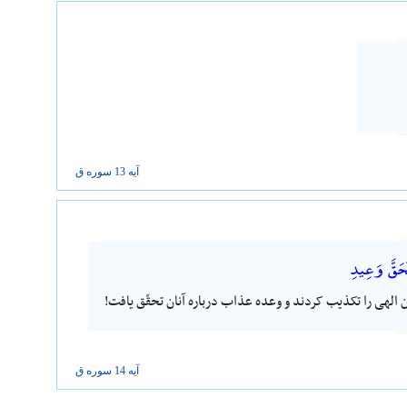
آیه 13 سوره
ق
َحَقَّ وَعِيدِ
ان الهی را تکذیب کردند و وعده عذاب درباره آنان تحقّق یافت!
آیه 14 سوره
ق