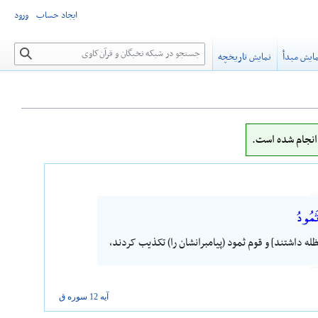
ایجاد حساب
ورود
جستجو
ایش مبدأ
نمایش تاریخچه
نجام شده است.
َمُودُ
له داشتند] و قوم ثمود (پیامبرانشان را) تکذیب کردند،
آیه 12 سوره
ق