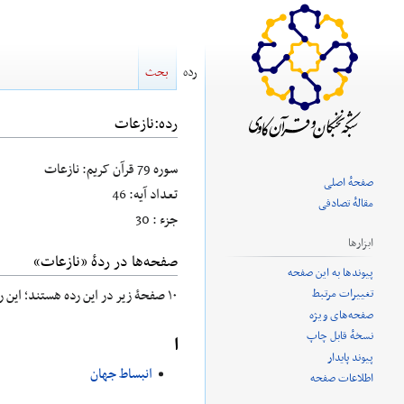
رده
بحث
رده
:
نازعات
پرش
پرش
سوره 79 قرآن کریم: نازعات
صفحهٔ اصلی
به
به
تعداد آیه: 46
مقالهٔ تصادفی
ناوبری
جستجو
جزء : 30
ابزارها
صفحه‌ها در ردهٔ «نازعات»
پیوندها به این صفحه
تغییرات مرتبط
۱۰ صفحۀ زیر در این رده هستند؛ این رده در کل ۱۰ صفحه دارد.
صفحه‌های ویژه
نسخهٔ قابل چاپ
ا
پیوند پایدار
انبساط جهان
اطلاعات صفحه