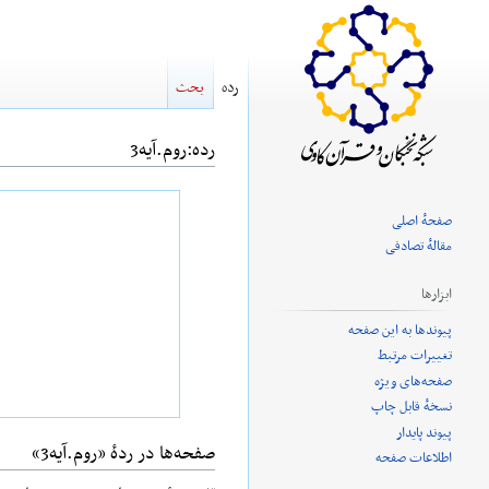
رده
بحث
رده
:
روم.آیه3
پرش
پرش
صفحهٔ اصلی
به
به
مقالهٔ تصادفی
ناوبری
جستجو
ابزارها
پیوندها به این صفحه
تغییرات مرتبط
صفحه‌های ویژه
نسخهٔ قابل چاپ
پیوند پایدار
صفحه‌ها در ردهٔ «روم.آیه3»
اطلاعات صفحه