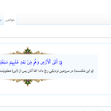
خواندن
نم
فِىٓ أَدْنَى ٱلْأَرْضِ وَهُم مِّنۢ بَعْدِ غَلَبِهِمْ سَيَغْلِ
(و این شکست) در سرزمین نزدیکی رخ داد؛ امّا آنان پس از (این) مغلوبیّ