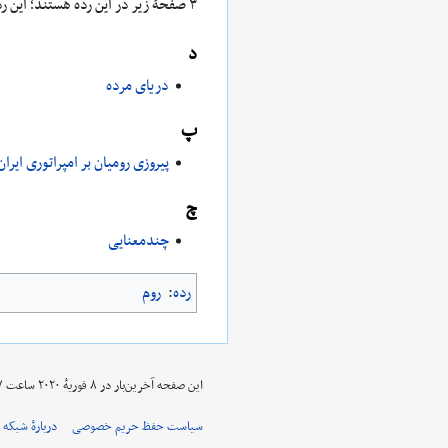
۳ صفحۀ زیر در این رده هستند؛ این رده در کل ۳ صفحه دارد.
د
دریای مرده
پ
پیروزی رومیان بر امپراتوری ایران
چ
چندمعنایی
رده
:
روم
این صفحه آخرین‌بار در ‏۸ فوریهٔ ۲۰۲۰ ساعت ‏۱۸:۲۷ ویرایش شده‌است.
سیاست حفظ حریم خصوصی
دربارهٔ شبکه 