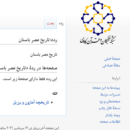
رده
بحث
رده
:
تاریخ مصر باستان
پرش
پرش
تاریخ مصر باستان
صفحهٔ اصلی
به
به
مقالهٔ تصادفی
صفحه‌ها در ردهٔ «تاریخ مصر باست
ناوبری
جستجو
ابزارها
این رده فقط دارای صفحهٔ زیر است.
پیوندها به این صفحه
ت
تغییرات مرتبط
صفحه‌های ویژه
تاریخچه آمازون و برزیل
نسخهٔ قابل چاپ
پیوند پایدار
اطلاعات صفحه
این صفحه آخرین‌بار در ‏۲۱ سپتامبر ۲۰۲۱ ساعت ‏۲۰:۴۵ ویرایش شده‌است.