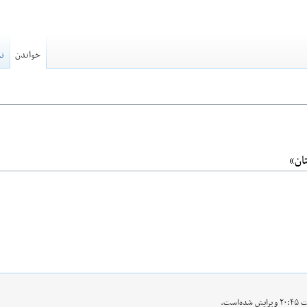
خواندن
نم
ان»