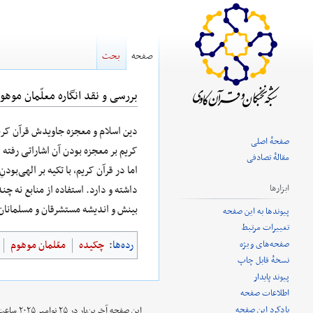
صفحه
بحث
بررسی و نقد انگاره معلّمان موه
پرش
پرش
دین اسلام و معجزه جاویدش قرآن کریم 
صفحهٔ اصلی
به
به
کریم بر معجزه بودن آن اشاراتی رفته 
مقالهٔ تصادفی
ناوبری
جستجو
اما در قرآن کریم، با تکیه بر الهی‌بو
داشته و دارد. استفاده از منابع نه چ
ابزارها
بینش و اندیشه مستشرقان و مسلمانان 
پیوندها به این صفحه
تغییرات مرتبط
رده‌ها
:
چکیده
معّلمان موهوم
صفحه‌های ویژه
نسخهٔ قابل چاپ
پیوند پایدار
اطلاعات صفحه
یادکرد این صفحه
این صفحه آخرین‌بار در ‏۲۵ نوامبر ۲۰۲۵ ساعت ‏۱۷:۳۱ ویرایش شده‌است.