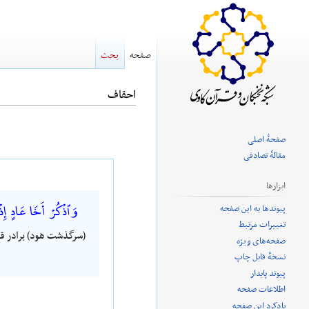
صفحه
بحث
احقاف
پرش
پرش
صفحهٔ اصلی
به
به
مقالهٔ تصادفی
ناوبری
جستجو
ابزارها
وَٱذْكُرْ أَخَا عَادٍ إِذْ
پیوندها به این صفحه
تغییرات مرتبط
(سرگذشت هود) برادر قوم
صفحه‌های ویژه
نسخهٔ قابل چاپ
پیوند پایدار
اطلاعات صفحه
یادکرد این صفحه