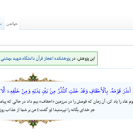
خواندن
نم
این پژوهش، در
پژوهشکده اعجاز قرآن دانشگاه شهید بهشتی
ا
 أَنذَرَ قَوْمَهُۥ بِٱلْأَحْقَافِ وَقَدْ خَلَتِ ٱلنُّذُرُ مِنۢ بَيْنِ يَدَيْهِ وَمِنْ خَلْفِهِۦٓ أَلَّا 
 عاد را یاد کن، آن زمان که قومش را در سرزمین «احقاف» بیم داد در حالی که پیامب
جز خدای یگانه را نپرستید! (و گفت:) من بر شما از عذاب روز