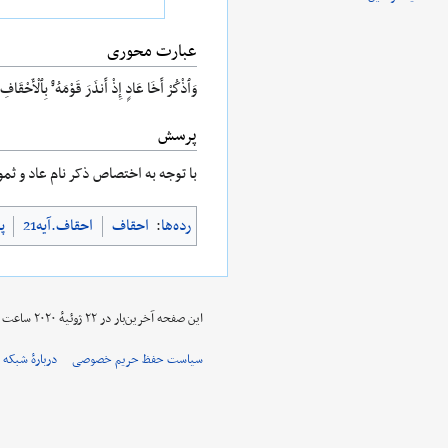
عبارت محوری
وَٱذْكُرْ أَخَا عَادٍ إِذْ أَنذَرَ قَوْمَهُۥ بِٱلْأَحْقَافِ
پرسش
با توجه به اختصاص ذکر نام عاد و ثمو
رده‌ها
:
احقاف
احقاف.آیه21
پ
این صفحه آخرین‌بار در ‏۲۲ ژوئیهٔ ۲۰۲۰ ساعت ‏۱۱:۱۳ ویرایش شده‌است.
سیاست حفظ حریم خصوصی
دربارهٔ شبکه 