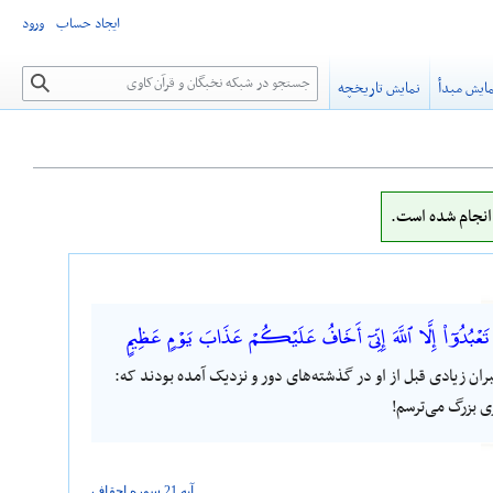
ایجاد حساب
ورود
جستجو
ایش مبدأ
نمایش تاریخچه
نجام شده است.
تَعْبُدُوٓا۟ إِلَّا ٱللَّهَ إِنِّىٓ أَخَافُ عَلَيْكُمْ عَذَابَ يَوْمٍ عَظِيمٍ
ران زیادی قبل از او در گذشته‌های دور و نزدیک آمده بودند که:
ی بزرگ می‌ترسم!
آیه 21 سوره
احقاف