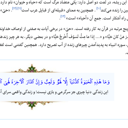
 این ریشه، در لغت دو اصل دارد: یکی متضاد مرگ است که «حیاه و حَیَوان» نام دارد
[۱۲]
[۱۱]
[۱۰]
ین را زنده می‌‌کند
. همچنین به معنای «قبیله‌ای از قبایل عرب است
. «حیّ» 
[۱۳]
ی راه آشکار است. جمع آن «أحیاء» است»
.
حیاء» پنج مرتبه در قرآن به کار رفته است. «حیّ» در برخی آیات به‌ صفتی از اوصاف خداوندی، مانند آی
ْ كانَ حَيًّا» و «... إِذا ما مِتُّ لَسَوْفَ أُخْرَجُ حَيًّا» و در بعضی دیگر، به هر چيز زنده‏اى «... و
.
وَمَا هَٰذِهِ ٱلْحَيَوٰةُ ٱلدُّنْيَآ إِلَّا لَهْوٌ وَلَعِبٌ وَإِنَّ ٱلدَّارَ ٱلْءَاخِرَةَ لَهِىَ
این زندگی دنیا چیزی جز سرگرمی و بازی نیست؛ و زندگی واقعی سرای آ