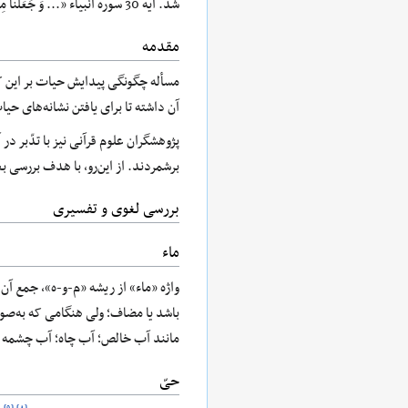
شد. آیه 30 سوره انبياء «... وَ جَعَلْنا مِنَ الْماءِ كُلَّ شَيْ‏ءٍ حَيٍ...»‏ ناظر بر این مطلب است که هر چيز زنده‌‏اى از آب پديد آمده است.
مقدمه
مسأله چگونگی پیدایش حیات بر این ک
آن داشته تا برای یافتن نشانه‌های حی
پژوهشگران علوم قرآنی نیز با تدّبر 
برشمردند. از این‌رو، با هدف بررسی بعد دیگری از ابعاد اعجاز قرآن به تفح
بررسی لغوی و تفسیری
ماء
واژه «ماء» از ریشه «م-و-ه»، جمع آن 
باشد یا مضاف؛ ولی هنگامی که به‌ص
مانند آب خالص؛ آب چاه؛ آب چشمه و 
حیّ