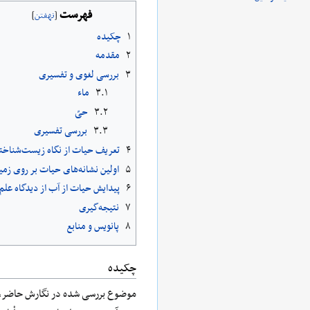
فهرست
۱
چکیده
۲
مقدمه
۳
بررسی لغوی و تفسیری
۳.۱
ماء
۳.۲
حیّ
۳.۳
بررسی تفسیری
۴
تعریف حیات از نگاه زیست‌شناخت
۵
اولین نشانه‌های حیات بر روی زمی
۶
پیدایش حیات از آب از دیدگاه علم
۷
نتیجه‌گیری
۸
پانویس و منابع
چکیده
موضوع بررسی شده در نگارش حاضر، م