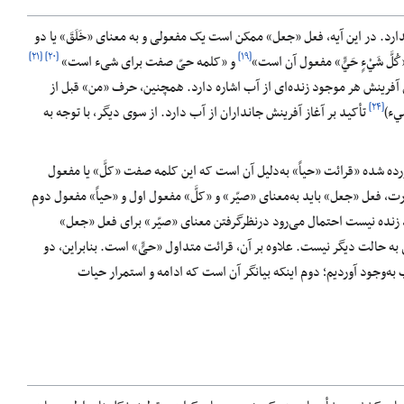
رد. در این آیه، فعل «جعل» ممکن است یک مفعولی و به معنای «خَلَقَ» یا دو
[۲۱]
[۲۰]
[۱۹]
لَّ شَيْ‏ءٍ حَيٍّ» مفعول آن است»
و «کلمه حیّ صفت برای شیء است»
دای آفرینش هر موجود زنده‌ای از آب اشاره دارد. همچنین، حرف «من» قبل از
[۲۴]
‏ء)
تأکید بر آغاز آفرینش جانداران از آب دارد. از سوی دیگر، با توجه به
ده شده «قرائت «حیاً» به‌دلیل آن است که این کلمه صفت «کلَّ» یا مفعول
رت، فعل «جعل» باید به‌معنای «صیّر» و «کلَّ» مفعول اول و «حیاً» مفعول دوم
زی، زنده نیست احتمال می‌رود ‌درنظرگرفتن معنای «صیّر» برای فعل «جعل»
 حالت دیگر نیست. علاوه‌ بر آن، قرائت متداول «حیٍّ» است. بنابراین، دو
 به‌وجود آوردیم؛ دوم اینکه بیانگر آن است که ادامه و استمرار حیات