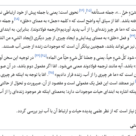
[۱۶]
[۱۵]
لَ شىْءٍ حَىٍّ ٍ..»، جمله مستأنفه
،
نحوی است؛ یعنی با جمله پیش از خود ارتباطی ندا
[۱۸]
رفته باشد. امّا از سياق آیه واضح است كه «كلمه «جعل» به معناى «خلق»
و جمله «كُ
 که «ما هر چیزِ زنده‌ای را از آب پدید آوردیم»(ترجمه فولادوند). بنابراین، به ابت
[۲۳]
و فعل «خلق» به معنای پيدايش و ايجاد چيزى از چيز دیگرى (إيجاد الشي‏ء من الشي
س نیز می‌تواند باشد، همچنین بیانگر آن است که موجودات زنده از جنس آب هستند.
[۲۶]
[۲۵]
 كلَّ شي‏ءٍ حياً، یعنی و جعلنا كلَّ شي‏ءٍ حيّاً من الماء»
در توجیه این سخن آور
» باشد، آیه مانند ترجمه فولادوند معنی می‌شود. امّا اگر مفعول دوم باشد، در آن صو
[۲۸]
 است که «ما هر چیزی را از آب، زنده قرار دادیم»
. امّا با توجه به اینکه هر چی
نیز معتقد است این فعل یک مفعولی است و مقصود از آن، صیرورت و تحوّل از حالتی به
نکه اشاره به ابتدای حیات موجودات دارد؛ به‌معنای اینکه هر موجود زنده‌ای را از آب
از است که از نظر علمی پدیده حیات و ارتباط آن با آب نیز بررسی گردد.
تی