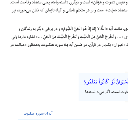
 و نقیض «مَوت و مَوَتَان» است و دیگری «استحیاء»، یعنی متضاد وقاحت است.
متضاد «میّت» است و بر هر متکلم ناطقی و گیاه تازه‌ای که تکان می‌‌خورد، نیز
ه «اللَّهُ لا إِلهَ إِلاَّ هُوَ الْحَيُّ الْقَيُّومُ» و در برخی دیگر به زندگان و
َ تُخْرِجُ الْحَيَّ مِنَ الْمَيِّتِ وَ تُخْرِجُ الْمَيِّتَ مِنَ الْحَيِّ ...» اشاره دارد؛ ولی
حائز اهمیت است که صرفاً در آیه سی، سوره انبیاء به پديد‌آمدن چیزهای زنده از آب تصریح دارد. همچنین گفتنی است لفظ «حَیَوان» یک‌بار در قرآن، در ضمن آیه 64 سوره عنکبوت به‌منظور «مبالغه در
 ٱلْحَيَوَانُ لَوْ كَانُوا۟ يَعْلَمُونَ
خرت است، اگر می‌دانستند!
آیه 64 سوره
عنکبوت