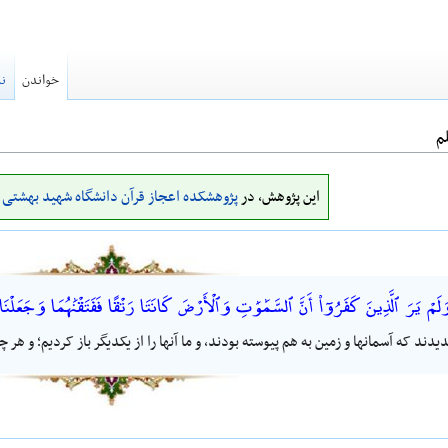
خواندن
نم
م
این پژوهش، در
پژوهشکده اعجاز قرآن دانشگاه شهید بهشتی
ا
وَلَمْ يَرَ ٱلَّذِينَ كَفَرُوٓا۟ أَنَّ ٱلسَّمَٰوَٰتِ وَٱلْأَرْضَ كَانَتَا رَتْقًا فَفَتَقْنَٰهُمَا وَجَعَلْن
دیدند که آسمانها و زمین به هم پیوسته بودند، و ما آنها را از یکدیگر باز کردیم؛ و هر چی