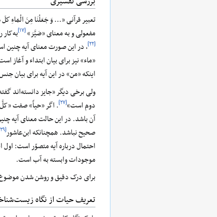
بررسی تفسیری
تعبیر قرآنی «... وَ جَعَلْنَا مِنَ الْمَاءِ ك
[۱۷]
مفعولی و به معنای «صَیَّرَ»
به‌کار 
[۲۲]
، در این صورت معنای آیه چنین است
«ماء» نیز برای بیان ابتداء و آغاز است
اینکه «من» در این آیه برای بیان جن
ولی برخی دیگر «جایز دانسته‌اند گفته شود
[۲۷]
دوم است»
. اگر «حیاً» صفت «کلَّ
آن باشد. در این حالت معنای آیه چنین
[۲۹]
صحیح نباشد. همچنانکه ابن‌عاشور
احتمال درباره آیه متصوّر است: اول ای
موجودات وابسته به آب است.
برای درک دقیق و روشن شدن موضوع نی
تعریف حیات از نگاه زیست‌شناخ