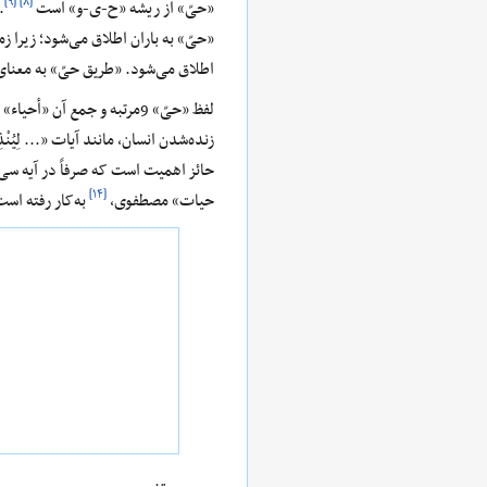
[۹]
[۸]
«حیّ» از ریشه «ح-ی-و» است
.
«حیّ» به باران اطلاق می‌‌شود؛ زیرا زم
اطلاق می‌‌شود. «طریق حیّ» به ‌معنا
لفظ «حیّ» 9مرتبه و جمع آن «أ
زنده‌شدن انسان، مانند آیات «... لِيُنْذِرَ مَن
[۱۴]
حیات» مصطفوی،
به‌کار رفته است