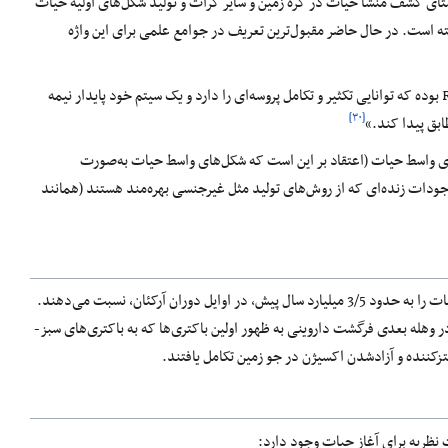
ستای کشف منشأ حیات در کره زمین و سایر کرات و تولید شکل‌های اولیه حیات
 است. در حال حاضر مقبول‌ترین تعریف در جوامع علمی برای این واژه
«موجود زنده، یک سیتم خود پایدار شیمیایی می‌باشد که توانایی طی تکامل داروینی را داشته، جمعیتی از ملکول‌های RNA بوده که توانایی تکثیر و تکامل پروسه‌ای را دارد و یک سیتم خود پایدار نیمه
[۳۰]
طابق پیدا کند.»
‌های واسط حیات (اعتقاد بر این است که شکل‌های واسط حیات به‌صورت
موجودات زنده‌ای که از روش‌های تولید مثل غیرجنسی بهره‌مند هستند (همانند
دانشمندان، امروز معتقدند كه نخستين موجودات زنده در درياها شکل گرفته‌اند. مطالعات اخیر ظهور اولین نشانه‌های حیات را به حدود 3/5 میلیارد سال پیش، در اوایل دوران آرکئان، نسبت می‌دهند.
ای از اسید‌های چرب قرار داشتند. در وهله بعدی فرگشت داروینی به ظهور اولین باکتری‌ها که به باکتری‌های سبز-
تزکننده و آزادشدن اکسیژن در جو زمین تکامل یافتند.
نظریه برای آغاز حیات وجود دارد: