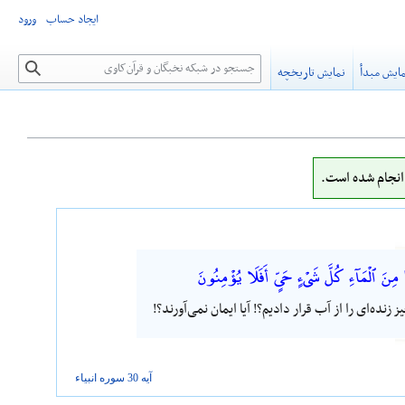
ایجاد حساب
ورود
جستجو
ایش مبدأ
نمایش تاریخچه
نجام شده است.
َا مِنَ ٱلْمَآءِ كُلَّ شَىْءٍ حَىٍّ أَفَلَا يُؤْمِنُونَ
ز زنده‌ای را از آب قرار دادیم؟! آیا ایمان نمی‌آورند؟!
آیه 30 سوره
انبیاء