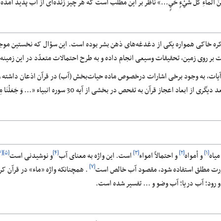
ره خاکی همواره یکی از دغدغه‌های ذهن بشر بوده است. این سؤال که نخستین موجود 
ات بر روی زمین، تحقیقات وسیعی انجام داده و به طرح احتمالات متعدّد در این زمینه 
در آیات، به وجود برخی اشارات درخصوص ماده حیات‌بخش (آب) در قرآن اذعان داشته و
ص در بخشی از آیه 30 سوره انبیاء «... وَ جَعَلْنَا مِنَ الْمَاءِ كلَ شىْءٍ حَىٍّ ٍ..» پرداخته خواهد ‌‌‌شد.
[۶]
[۵]
[۴]
[۳]
[۲]
[۱]
میاه
و أمواه
و احتمالاً امواء
است. این واژه به معنای آب
و نوشیدنی است
[۷]
ورت مطلق استفاده ‌‌شود، مقصود آب خالص است
رود؛ آب دریا؛ آب وضو و ... تفسیر شده است.