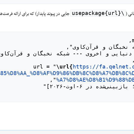
نی (
جایی در پیوند پایدار) که برای ارائه فرمت
\usepackage{url}
\url{
https://fa.qelnet.
%85%D8%AA_%D8%AF%D9%86%DB%8C%D8%A7%DB%8C%
%A7%D8%AE%D8%B1%D9%88%D