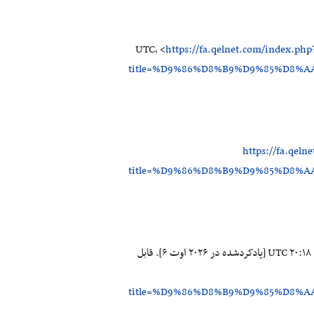
https://fa.qelnet.com/index.php
title=%D9%86%D8%B9%D9%85%D8
https://fa.qeln
title=%D9%86%D8%B9%D9%85%D8
مشارکت‌کنندگان شبکه نخبگان و قرآن‌کاوی. نعمت دنیایی و اخروی [اینترنت]. شبکه نخبگان و قرآن‌کاوی، ؛ ۲۰۲۰ اوت ۱۸، ‏۲۰:۱۸ UTC [یادکردشده در ۲۰۲۶ اوت ۶]. قابل
title=%D9%86%D8%B9%D9%85%D8