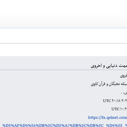
مت دنیایی و اخروی
خروی
که نخبگان و قرآن‌کاوی
ی،
.
https://fa.qelnet.co
AA_%D8%AF%D9%86%DB%8C%D8%A7%DB%8C%DB%8C_%D9%88