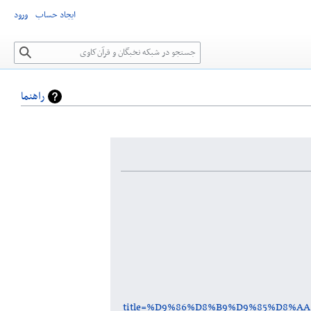
ایجاد حساب
ورود
جستجو
راهنما
title=%D9%86%D8%B9%D9%85%D8%