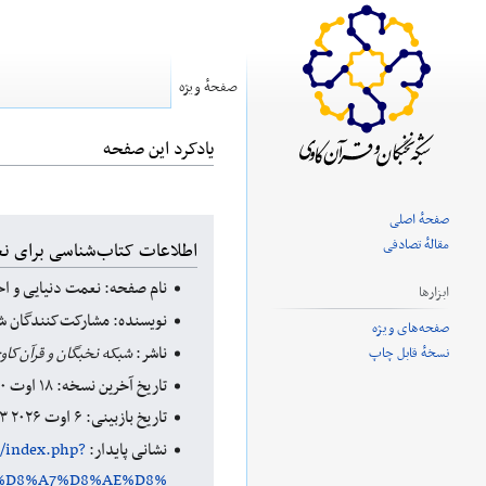
صفحهٔ ویژه
یادکرد این صفحه
صفحهٔ اصلی
پرش
پرش
مقالهٔ تصادفی
اطلاعات کتاب‌شناسی برای نع
به
به
نام صفحه: نعمت دنیایی و ا
ناوبری
جستجو
ابزارها
نویسنده: مشارکت‌کنندگان شب
صفحه‌های ویژه
ناشر:
شبکه نخبگان و قرآن‌کاو
نسخهٔ قابل چاپ
تاریخ آخرین نسخه: ۱۸ اوت ۲۰۲۰ ‏۲۰:۱۸ UTC
تاریخ بازبینی: ۶ اوت ۲۰۲۶ ‏۱۰:۲۳ UTC
نشانی پایدار:
m/index.php?
_%D8%A7%D8%AE%D8%