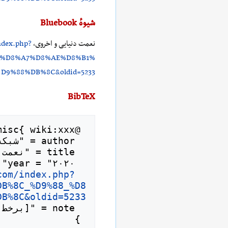
شیوهٔ Bluebook
نعمت دنیایی و اخروی،
index.php?
_%D8%A7%D8%AE%D8%B1%
D9%88%DB%8C&oldid=5233
(
BibTeX
com/index.php?
  url = "
DB%8C_%D9%88_%D8
DB%8C&oldid=5233
 }
