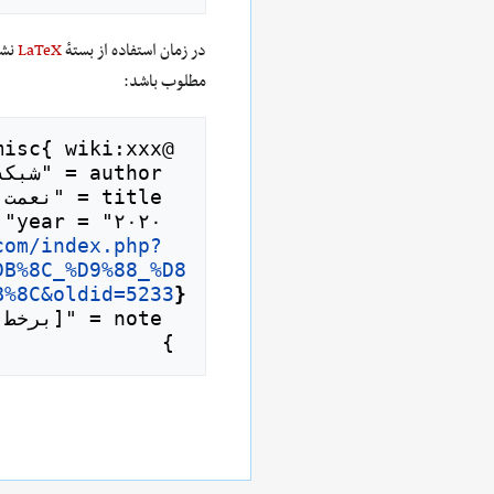
در زمان استفاده از بستهٔ
LaTeX
نشا
مطلوب باشد:
com/index.php?
  url = "
DB%8C_%D9%88_%D8
B%8C&oldid=5233
}
 }
