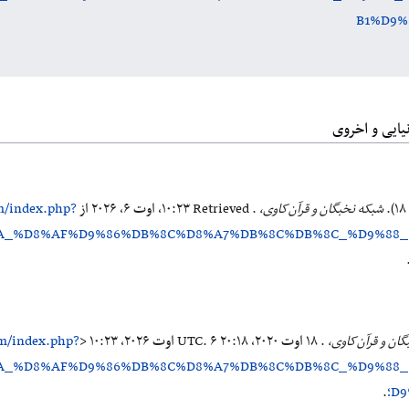
B1%D9%
یایی و اخروی
شبکه نخبگان و قرآن‌کاوی،
. Retrieved ‏۱۰:۲۳، اوت ۶، ۲۰۲۶ از
om/index.php?
%AA_%D8%AF%D9%86%DB%8C%D8%A7%DB%8C%DB%8C_%D9%88
ان و قرآن‌کاوی،
. ۱۸ اوت ۲۰۲۰، ‏۲۰:۱۸ UTC. ۶ اوت ۲۰۲۶، ‏۱۰:۲۳ <
om/index.php?
%AA_%D8%AF%D9%86%DB%8C%D8%A7%DB%8C%DB%8C_%D9%88
D؛
.