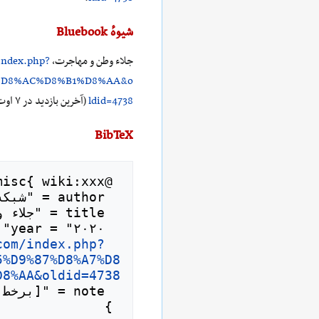
شیوهٔ Bluebook
جلاء وطن و مهاجرت،
/index.php?
%D8%AC%D8%B1%D8%AA&o
ldid=4738
(آخرین بازدید در ۷ اوت ۲۰۲۶).
BibTeX
com/index.php?
  url = "
5%D9%87%D8%A7%D8
D8%AA&oldid=4738
 }
