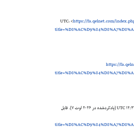
https://fa.qelnet.com/index.ph
title=%D8%AC%D9%84%D8%A7%D8
https://fa.qe
title=%D8%AC%D9%84%D8%A7%D8
مشارکت‌کنندگان شبکه نخبگان و قرآن‌کاوی. جلاء وطن و مهاجرت [اینترنت]. شبکه نخبگان و قرآن‌کاوی، ؛ ۲۰۲۰ ژوئن ۲۳، ‏۱۲:۳۱ UTC [یادکردشده در ۲۰۲۶ اوت ۷]. قابل
title=%D8%AC%D9%84%D8%A7%D8