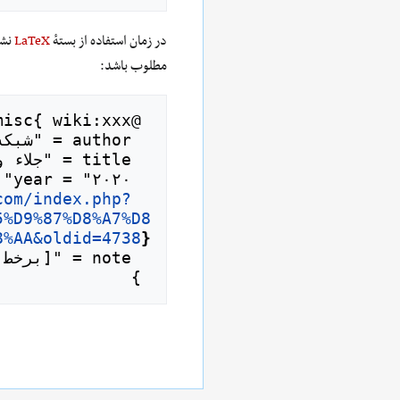
در زمان استفاده از بستهٔ
LaTeX
نشا
مطلوب باشد:
com/index.php?
  url = "
5%D9%87%D8%A7%D8
8%AA&oldid=4738
}
 }
