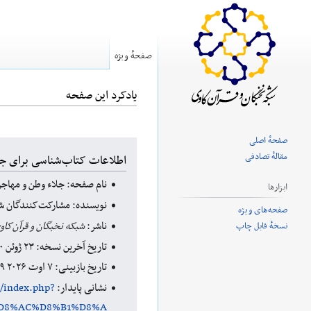
صفحهٔ ویژه
یادکرد این صفحه
صفحهٔ اصلی
پرش
پرش
مقالهٔ تصادفی
اطلاعات کتاب‌شناسی برای ج
به
به
نام صفحه: جلاء وطن و مهاج
ناوبری
جستجو
ابزارها
نویسنده: مشارکت‌کنندگان شب
صفحه‌های ویژه
ناشر:
شبکه نخبگان و قرآن‌کاو
نسخهٔ قابل چاپ
تاریخ آخرین نسخه: ۲۳ ژوئن ۲۰۲۰ ‏۱۲:۳۱ UTC
تاریخ بازبینی: ۷ اوت ۲۰۲۶ ‏۱۹:۲۹ UTC
نشانی پایدار:
m/index.php?
%D8%AC%D8%B1%D8%A