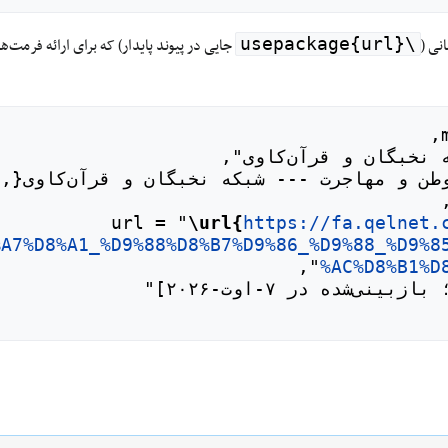
نی (
جایی در پیوند پایدار) که برای ارائه فرمت
\usepackage{url}
\url{
https://fa.qelnet.
%A7%D8%A1_%D9%88%D8%B7%D9%86_%D9%88_%D9%8
%AC%D8%B1%D