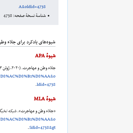
A&oldid=4738
شناسهٔ نسخهٔ صفحه: 4738
شیوه‌های یادکرد برای جلاء وط
شیوهٔ APA
جلاء وطن و مهاجرت. (۲۰۲۰، ژوئن ۲۳).
%D8%AC%D8%B1%D8%AA&o
.
ldid=4738
شیوهٔ MLA
«جلاء وطن و مهاجرت».
شبکه نخبگا
%D8%AC%D8%B1%D8%AA&o
ldid=4738&gt؛
.