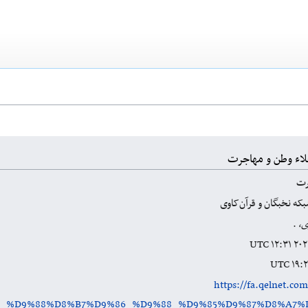
لاء وطن و مهاجرت
رت
که نخبگان و قرآن‌کاوی
ی،
.
https://fa.qelnet.co
A1_%D9%88%D8%B7%D9%86_%D9%88_%D9%85%D9%87%D8%A7