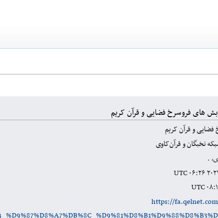
بش های فروسرخ فضایی و قرآن کریم
فضایی و قرآن کریم
که نخبگان و قرآن‌کاوی
ی،
.
https://fa.qelnet.co
B4_%D9%87%D8%A7%DB%8C_%D9%81%D8%B1%D9%88%D8%B3%