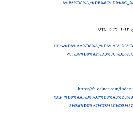
8%B6%D8%A7%DB%8C%DB%8C_%؛
.
۱۲ ژوئیه ۲۰۲۳، ‏۰۶:۲۶ UTC،
title=%D8%AA%D8%A7%D8%A8%D8%
>
8%B6%D8%A7%DB%8C%DB%8C
https://fa.qelnet.com/index
title=%D8%AA%D8%A7%D8%A8%D8%
8%B6%D8%A7%DB%8C%DB%8C