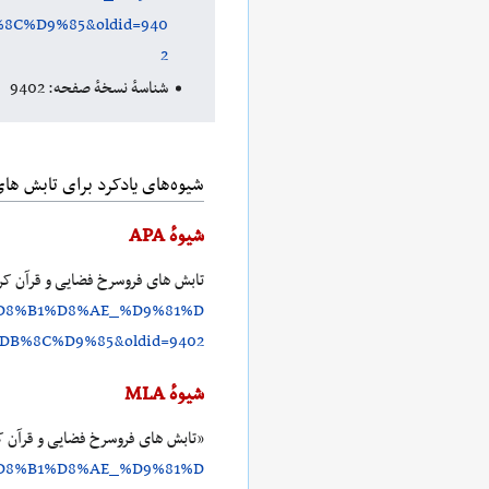
C%D9%85&oldid=940
2
شناسهٔ نسخهٔ صفحه: 9402
شیوه‌های یادکرد برای تابش ها
شیوهٔ APA
تابش های فروسرخ فضایی و قرآن کریم. (۲۰۲۳، ژوئی
D8%B1%D8%AE_%D9%81%D
%8C%D9%85&oldid=9402
شیوهٔ MLA
«تابش های فروسرخ فضایی و قرآن ک
D8%B1%D8%AE_%D9%81%D