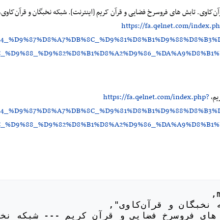
https://fa.qelnet.com/index.p
B4_%D9%87%D8%A7%DB%8C_%D9%81%D8%B1%D9%88%D8%B3%
_%D9%88_%D9%82%D8%B1%D8%A2%D9%86_%DA%A9%D8%B1%DB
یم،
https://fa.qelnet.com/index.php?
B4_%D9%87%D8%A7%DB%8C_%D9%81%D8%B1%D9%88%D8%B3%
_%D9%88_%D9%82%D8%B1%D8%A2%D9%86_%DA%A9%D8%B1%DB