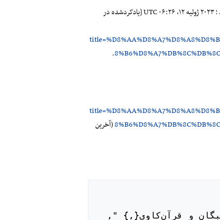
مشارکت‌کنندگان شبکه نخبگان و قرآن‌کاوی. تابش های فروسرخ فضایی و قرآن کریم [اینترنت]. شبکه نخبگان و قرآن‌کاوی، ؛ ۲۰۲۳ ژوئیه ۱۲، ‏۰۶:۲۶ UTC [یادکردشده در
title=%D8%AA%D8%A7%D8%A8%D8%
.
8%B6%D8%A7%DB%8C%DB%8C
title=%D8%AA%D8%A7%D8%A8%D8%
8%B6%D8%A7%DB%8C%DB%8C
(آخرین