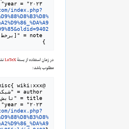
com/index.php?
  url = "
%D9%88%D8%B3%D8%
%A2%D9%86_%DA%A9
D9%85&oldid=9402
 }

در زمان استفاده از بستهٔ
LaTeX
نشا
مطلوب باشد:
com/index.php?
  url = "
%D9%88%D8%B3%D8%
%A2%D9%86_%DA%A9