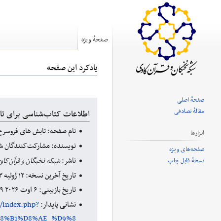
صفحهٔ ویژه
یادکرد این صفحه
صفحهٔ اصلی
پرش
پرش
مقالهٔ تصادفی
اطلاعات کتاب‌شناسی برای تا
به
به
نام صفحه: تابش های فروسرخ 
ناوبری
جستجو
ابزارها
نویسنده: مشارکت‌کنندگان شب
صفحه‌های ویژه
ناشر:
شبکه نخبگان و قرآن‌کاو
نسخهٔ قابل چاپ
تاریخ آخرین نسخه: ۱۲ ژوئیه ۲۰۲۳ ‏۰۶:۲۶ UTC
تاریخ بازبینی: ۶ اوت ۲۰۲۶ ‏۰۸:۱۹ UTC
نشانی پایدار:
m/index.php?
D8%B1%D8%AE_%D9%8