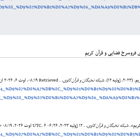
9%88_%D9%82%D8%B1%D8%A2%D9%86_%DA%A9%D8%B1%DB%8
ی فروسرخ فضایی و قرآن کریم
ه ۱۲).
شبکه نخبگان و قرآن‌کاوی،
. Retrieved ‏۰۸:۱۹، اوت ۶، ۲۰۲۶ از
B4_%D9%87%D8%A7%DB%8C_%D9%81%D8%B1%D9%88%D8%B3%
_%D9%88_%D9%82%D8%B1%D8%A2%D9%86_%DA%A9%D8%B1%DB
ریم».
شبکه نخبگان و قرآن‌کاوی،
. ۱۲ ژوئیه ۲۰۲۳، ‏۰۶:۲۶ UTC. ۶ اوت ۲۰۲۶، ‏۰۸:۱۹ <
B4_%D9%87%D8%A7%DB%8C_%D9%81%D8%B1%D9%88%D8%B3%