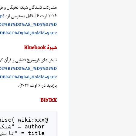
۲۰۲۶ اوت ۶]. قابل دسترسی از:
hp?
D8%B1%D8%AE_%D9%81%D
%8C%D9%85&oldid=9402
شیوهٔ Bluebook
تابش های فروسرخ فضایی و قرآن کر
D8%B1%D8%AE_%D9%81%D
%8C%D9%85&oldid=9402
بازدید در ۶ اوت ۲۰۲۶).
BibTeX