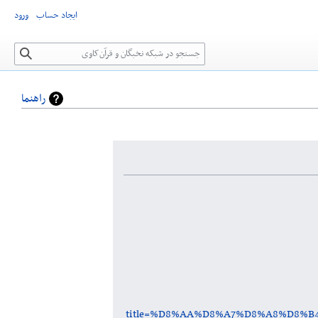
ایجاد حساب
ورود
جستجو
راهنما
title=%D8%AA%D8%A7%D8%A8%D8%