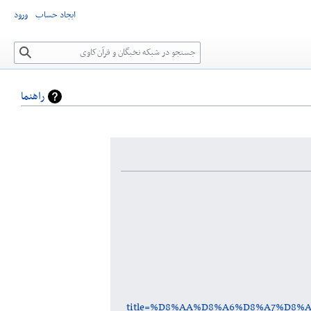
ایجاد حساب
ورود
جستجو
راهنما
title=%D8%AA%D8%A6%D8%A7%D8