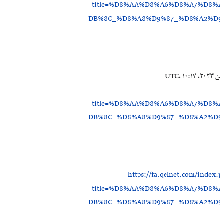
title=%D8%AA%D8%A6%D8%A7%D8
DB%8C_%D8%A8%D9%87_%D8%A2%D
۲۱ ژوئن ۲۰۲۳، ‏۱۰:۱۷ UTC،
title=%D8%AA%D8%A6%D8%A7%D8
DB%8C_%D8%A8%D9%87_%D8%A2%D
https://fa.qelnet.com/index
title=%D8%AA%D8%A6%D8%A7%D8
DB%8C_%D8%A8%D9%87_%D8%A2%D