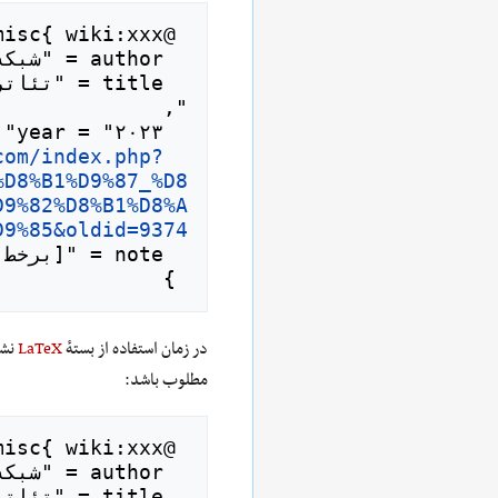
com/index.php?
  url = "
%D8%B1%D9%87_%D8
D9%82%D8%B1%D8%A
D9%85&oldid=9374
 }

در زمان استفاده از بستهٔ
LaTeX
نشا
مطلوب باشد: