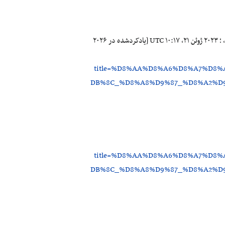
مشارکت‌کنندگان شبکه نخبگان و قرآن‌کاوی. تئاتر و اشاره ضمنی به آن در قرآن کریم [اینترنت]. شبکه نخبگان و قرآن‌کاوی، ؛ ۲۰۲۳ ژوئن ۲۱، ‏۱۰:۱۷ UTC [یادکردشده در ۲۰۲۶
title=%D8%AA%D8%A6%D8%A7%D8
DB%8C_%D8%A8%D9%87_%D8%A2%D
title=%D8%AA%D8%A6%D8%A7%D8
DB%8C_%D8%A8%D9%87_%D8%A2%D