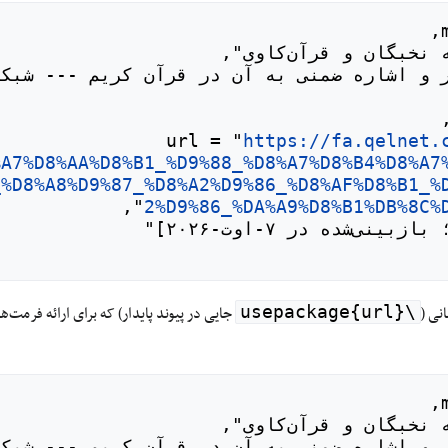
https://fa.qelnet.
%A7%D8%AA%D8%B1_%D9%88_%D8%A7%D8%B4%D8%A7
_%D8%A8%D9%87_%D8%A2%D9%86_%D8%AF%D8%B1_%
2%D9%86_%DA%A9%D8%B1%DB%8C%
نی (
جایی در پیوند پایدار) که برای ارائه فرمت
\usepackage{url}