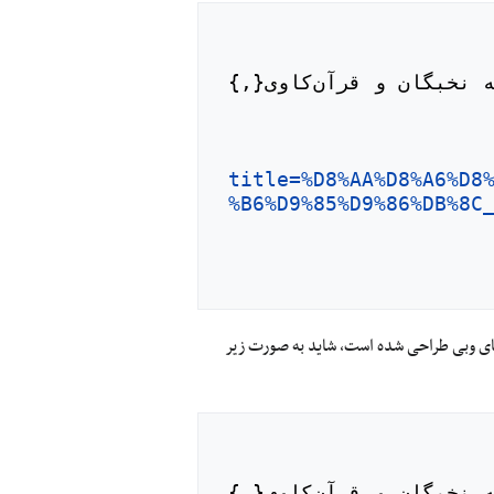
  title = "تئاتر و اشاره ضمنی به آن در قرآن کریم --- شبکه نخبگان و قرآن‌کاوی{,} 
title=%D8%AA%D8%A6%D8
%B6%D9%85%D9%86%DB%8C
‌های وبی طراحی شده است، شاید به صورت زیر
  title = "تئاتر و اشاره ضمنی به آن در قرآن کریم --- شبکه نخبگان و قرآن‌کاوی{,} 