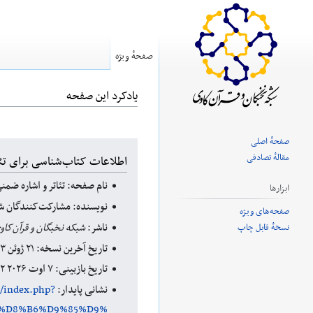
صفحهٔ ویژه
یادکرد این صفحه
صفحهٔ اصلی
پرش
پرش
مقالهٔ تصادفی
اطلاعات کتاب‌شناسی برای تئات
به
به
نام صفحه: تئاتر و اشاره ضمنی
ناوبری
جستجو
ابزارها
نویسنده: مشارکت‌کنندگان شب
صفحه‌های ویژه
ناشر:
شبکه نخبگان و قرآن‌کاو
نسخهٔ قابل چاپ
تاریخ آخرین نسخه: ۲۱ ژوئن ۲۰۲۳ ‏۱۰:۱۷ UTC
تاریخ بازبینی: ۷ اوت ۲۰۲۶ ‏۲۱:۳۲ UTC
نشانی پایدار:
m/index.php?
_%D8%B6%D9%85%D9%