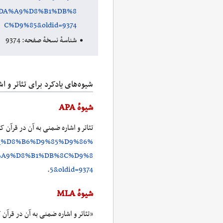
DA%A9%D8%B1%DB%8
C%D9%85&oldid=9374
شناسهٔ نسخهٔ صفحه: 9374
شیوه‌های یادکرد برای تئاتر و ا
شیوهٔ APA
تئاتر و اشاره ضمنی به آن در قرآن کریم. (۲۰۲۳، ژو
_%D8%B6%D9%85%D9%86%
%A9%D8%B1%DB%8C%D9%8
.
5&oldid=9374
شیوهٔ MLA
«تئاتر و اشاره ضمنی به آن در قرآن 