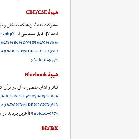
شیوهٔ CBE/CSE
اوت ۷]. قابل دسترسی از:
ex.php?
_%D8%B6%D9%85%D9%86%
%A9%D8%B1%DB%8C%D9%8
.
5&oldid=9374
شیوهٔ Bluebook
تئاتر و اشاره ضمنی به آن در قرآن ک
_%D8%B6%D9%85%D9%86%
%A9%D8%B1%DB%8C%D9%8
5&oldid=9374
(آخرین بازدید در ۷ اوت ۲۰۲۶).
BibTeX