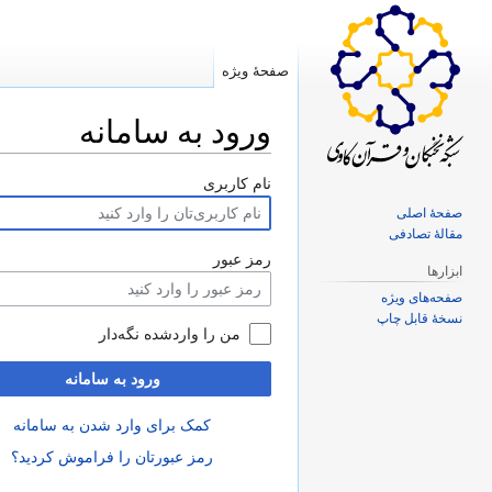
صفحهٔ ویژه
ورود به سامانه
پرش
پرش
نام کاربری
به
به
صفحهٔ اصلی
ناوبری
جستجو
مقالهٔ تصادفی
رمز عبور
ابزارها
صفحه‌های ویژه
نسخهٔ قابل چاپ
من را واردشده نگه‌دار
ورود به سامانه
کمک برای وارد شدن به سامانه
رمز عبورتان را فراموش کردید؟