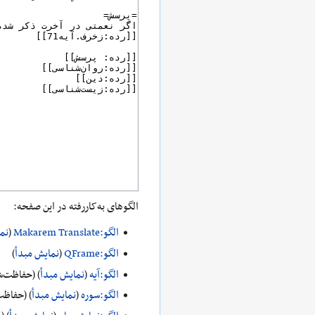
الگوهای به‌کاررفته در این صفحه:
الگو:Makarem Translate
(
نم
الگو:QFrame
(
نمایش مبدأ
)
الگو:آیه
(
نمایش مبدأ
) (حفاظت‌ش
الگو:سوره
(
نمایش مبدأ
) (حفاظت