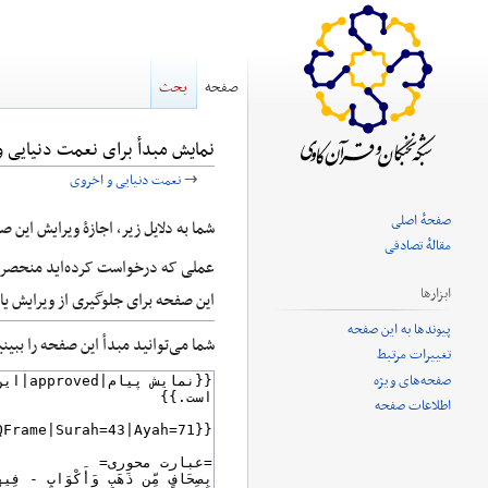
صفحه
بحث
نمایش مبدأ برای نعمت دنیایی و
→
نعمت دنیایی و اخروی
صفحهٔ اصلی
پرش
پرش
شما به دلایل زیر، اجازهٔ ویرایش این 
مقالهٔ تصادفی
به
به
عملی که درخواست کرده‌اید منحصر ب
ناوبری
جستجو
ابزارها
این صفحه برای جلوگیری از ویرایش ی
پیوندها به این صفحه
شما می‌توانید مبدأ این صفحه را ببین
تغییرات مرتبط
صفحه‌های ویژه
اطلاعات صفحه