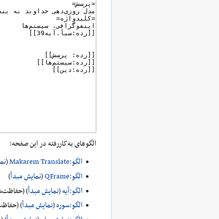
الگوهای به‌کاررفته در این صفحه:
الگو:Makarem Translate
(
نم
الگو:QFrame
(
نمایش مبدأ
)
الگو:آیه
(
نمایش مبدأ
) (حفاظت‌ش
الگو:سوره
(
نمایش مبدأ
) (حفاظت