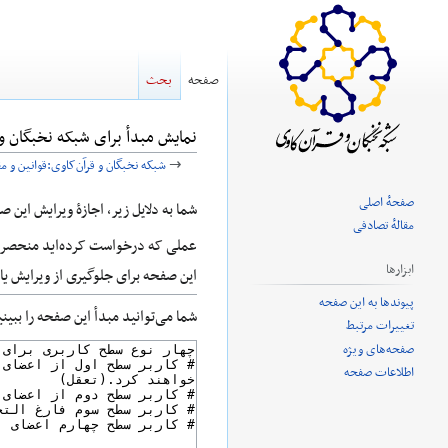
صفحه
بحث
نمایش مبدأ برای شبکه نخبگان و 
→
شبکه نخبگان و قرآن‌کاوی:قوانین و م
صفحهٔ اصلی
پرش
پرش
شما به دلایل زیر، اجازهٔ ویرایش این 
مقالهٔ تصادفی
به
به
عملی که درخواست کرده‌اید منحصر ب
ناوبری
جستجو
ابزارها
این صفحه برای جلوگیری از ویرایش ی
پیوندها به این صفحه
شما می‌توانید مبدأ این صفحه را ببین
تغییرات مرتبط
صفحه‌های ویژه
اطلاعات صفحه