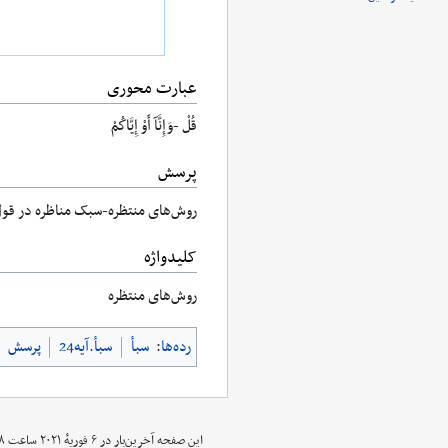
عبارت محوری
قُلْ -وَإِنَّآ أَوْ إِيَّاكُمْ
پرسش
روش‌های منتظره-سبک مناظره در قول
کلیدواژه
روش‌های منتظره
رده‌ها
:
سبأ
سبأ.آیه24
پرسش
این صفحه آخرین‌بار در ‏۶ فوریهٔ ۲۰۲۱ ساعت ‏۱۵:۵۸ ویرایش شده‌است.