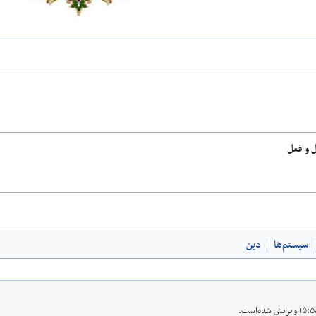
 و فعل
سیستم‌ها
دین