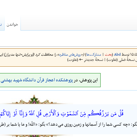
خواندن
نم
Abd
(
بحث
|
مشارکت‌ها
)
(«
روش‌های مناظره
» را محافظت کرد ([ویرایش=تنها مدیران] (بی‌پا
 نسخهٔ فعلی (تفاوت) | نسخهٔ جدیدتر ← (تفاوت)
این پژوهش، در
پژوهشکده اعجاز قرآن دانشگاه شهید بهشتی
ا
قُلْ مَن يَرْزُقُكُم مِّنَ ٱلسَّمَٰوَٰتِ وَٱلْأَرْضِ قُلِ ٱللَّهُ وَإِنَّآ أَوْ إِيَّاكُمْ ل
گو: «چه کسی شما را از آسمانها و زمین روزی می‌دهد؟» بگو: «اللّه! و ما یا شما بر 