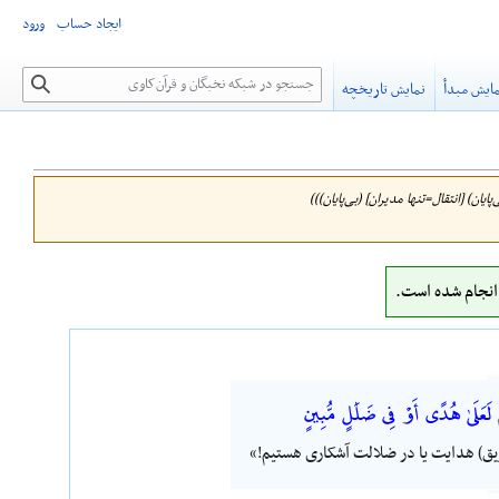
ایجاد حساب
ورود
جستجو
ایش مبدأ
نمایش تاریخچه
یان) [انتقال=تنها مدیران] (بی‌پایان)))
نجام شده است.
َعَلَىٰ هُدًى أَوْ فِى ضَلَٰلٍ مُّبِينٍ
(طریق) هدایت یا در ضلالت آشکاری هستیم!»