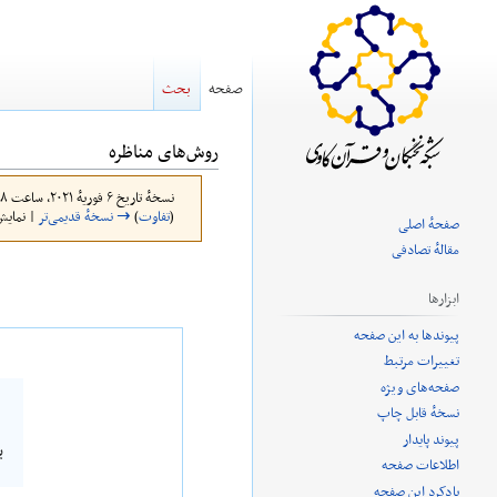
صفحه
بحث
روش‌های مناظره
نسخهٔ تاریخ ‏۶ فوریهٔ ۲۰۲۱، ساعت ۱۵:۵۸ توسط
(
تفاوت
)
→ نسخهٔ قدیمی‌تر
| نمایش
صفحهٔ اصلی
مقالهٔ تصادفی
پرش
پرش
ابزارها
به
به
پیوندها به این صفحه
ناوبری
جستجو
تغییرات مرتبط
صفحه‌های ویژه
نسخهٔ قابل چاپ
پیوند پایدار
ب
اطلاعات صفحه
یادکرد این صفحه