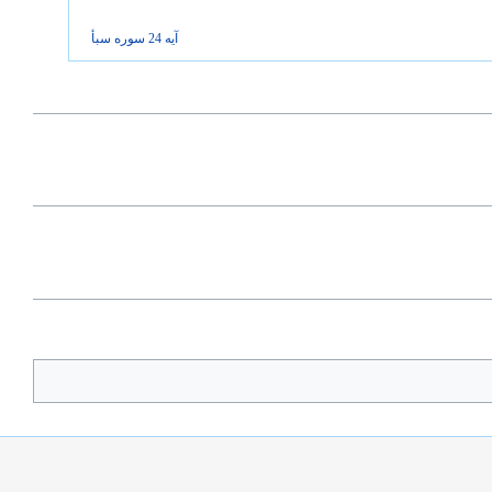
آیه 24 سوره
سبأ