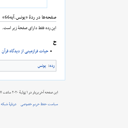
صفحه‌ها در ردهٔ «یونس.آیه66»
این رده فقط دارای صفحهٔ زیر است.
ح
حیات فرازمینی از دیدگاه قرآن
رده
:
یونس
این صفحه آخرین‌بار در ‏۱ ژوئیهٔ ۲۰۲۰ ساعت ‏۱۴:۵۷ ویرایش شده‌است.
سیاست حفظ حریم خصوصی
دربارهٔ شبکه 