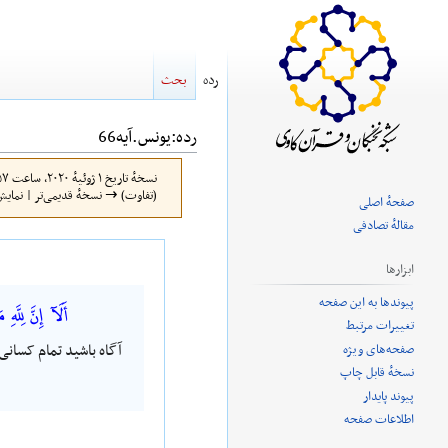
رده
بحث
رده
:
یونس.آیه66
نسخهٔ تاریخ ‏۱ ژوئیهٔ ۲۰۲۰، ساعت ۱۴:۵۷ توسط
(تفاوت) → نسخهٔ قدیمی‌تر | نمایش
صفحهٔ اصلی
مقالهٔ تصادفی
پرش
پرش
ابزارها
به
به
پیوندها به این صفحه
ناوبری
جستجو
أَلَآ إِنَّ لِلَ
تغییرات مرتبط
آگاه باشید تمام کسانی 
صفحه‌های ویژه
نسخهٔ قابل چاپ
پیوند پایدار
اطلاعات صفحه