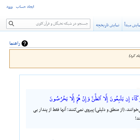
ایجاد حساب
ورود
جستجو
ایش مبدأ
نمایش تاریخچه
راهنما
آءَ إِن يَتَّبِعُونَ إِلَّا ٱلظَّنَّ وَإِنْ هُمْ إِلَّا يَخْرُصُونَ
وانند، (از منطق و دلیلی) پیروی نمی‌کنند؛ آنها فقط از پندار بی
د!