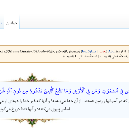
خواندن
نم
Abd
(
بحث
|
مشارکت‌ها
)
(صفحه‌ای تازه حاوی «{{QFrame|Surah=10|Ayah=66}}» ایجاد کرد)
 نسخهٔ فعلی (تفاوت) | نسخهٔ جدیدتر ← (تفاوت)
ّهِ مَن فِى ٱلسَّمَٰوَٰتِ وَمَن فِى ٱلْأَرْضِ وَمَا يَتَّبِعُ ٱلَّذِينَ يَدْعُونَ مِن دُونِ ٱللَّهِ شُرَكَ
که در آسمانها و زمین هستند، از آن خدا می‌باشند! و آنها که غیر خدا را همتای او می‌خ
اساس پیروی می‌کنند؛ و آنها فقط دروغ می‌گوین