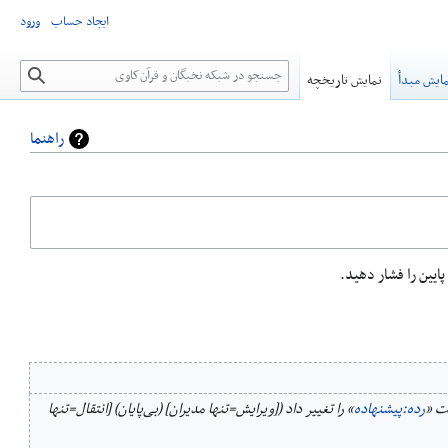
ایجاد حساب
ورود
جستجو
ایش مبدأ
نمایش تاریخچه
راهنما
ت «
رده:پیشنهاده
» را تغییر داد ([ویرایش=تنها مدیران] (بی‌پایان) [انتقال=تنها