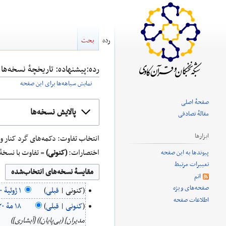
رده
بحث
رده:پیشنهاده: تاریخچهٔ نسخه‌ها
نمایش سیاهه‌ها برای این صفحه
صفحهٔ اصلی
پرش
پرش
پالایش نسخه‌ها
مقالهٔ تصادفی
به
به
ناوبری
جستجو
ابزارها
انتخاب تفاوت: دکمه‌های گرد کنار ویرایش‌هایی که
اختصارات:
(کنونی)
= تفاوت با نسخهٔ
پیوندها به این صفحه
تغییرات مرتبط
اتم
صفحه‌های ویژه
کنونی
قبلی
‏۱
اطلاعات صفحه
ب
کنونی
قبلی
ژوئیهٔ
‏۱۸
د
مدیران] (بی‌پایان)) [آبشاری]
۲۰۲۰
مهٔ