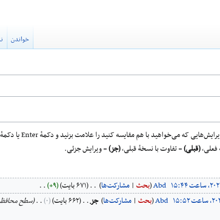
خواندن
نم
 می‌خواهید با هم مقایسه کنید را علامت بزنید و دکمهٔ Enter یا دکمهٔ پایین را فشار دهید.
 فعلی،
(قبلی)
= تفاوت با نسخهٔ قبلی،
(جز)
= ویرایش جزئی.
‏
Abd
بحث
مشارکت‌ها
‏
۶۷۱ بایت
+۹
‏
‏
Abd
بحث
مشارکت‌ها
‏
جز
۶۶۲ بایت
۰
‏
سطح محافظ