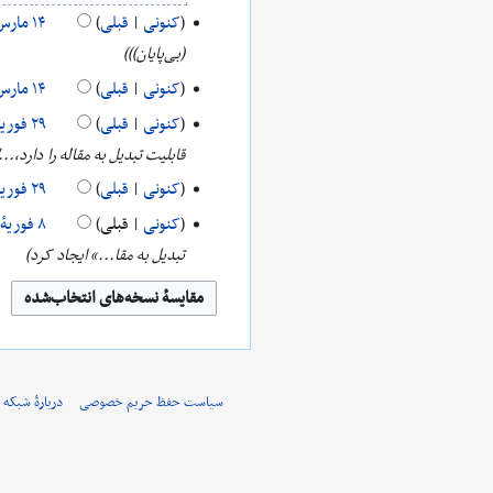
و
کنونی
قبلی
۲۰۲۰
‏۱۴
ن
(بی‌پایان))
مارس
خ
کنونی
قبلی
۲۰۲۰
ل
ب
کنونی
قبلی
‏۲۹
ا
د
قابلیت تبدیل به مقاله را دارد،...'
فوریهٔ
ص
و
کنونی
قبلی
۲۰۲۰
ۀ
ن
ب
کنونی
قبلی
‏۸
و
خ
د
تبدیل به مقا...» ایجاد کرد
فوریهٔ
ی
ل
و
۲۰۲۰
ر
ا
ن
ا
ص
خ
ی
ۀ
ل
ش
و
ا
سیاست حفظ حریم خصوصی
دربارهٔ شبکه 
ی
ص
ر
ۀ
ا