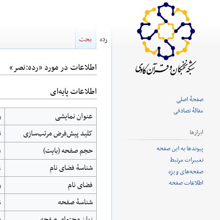
رده
بحث
اطلاعات در مورد «رده:نصر»
اطلاعات پایه‌ای
پرش
پرش
صفحهٔ اصلی
به
به
مقالهٔ تصادفی
عنوان نمایشی
ر
ناوبری
جستجو
کلید پیش‌فرض مرتب‌سازی
ن
ابزارها
پیوندها به این صفحه
حجم صفحه (بایت)
۱
تغییرات مرتبط
شناسهٔ فضای نام
4
صفحه‌های ویژه
اطلاعات صفحه
فضای نام
ر
شناسهٔ صفحه
5
زبان محتوای صفحه
fa