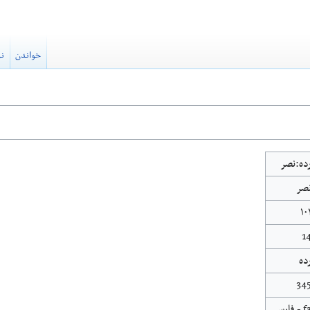
خواندن
نم
ده:نصر
صر
۱۰
1
ده
34
 - فارسی