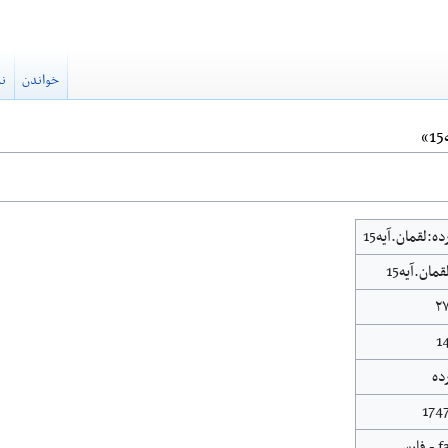
خواندن
نم
ده:لقمان.آیه15
قمان.آیه15
۲
1
ده
174
 - فارسی