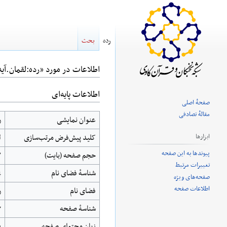
رده
بحث
اطلاعات در مورد «رده:لقمان.آیه15»
اطلاعات پایه‌ای
پرش
پرش
صفحهٔ اصلی
به
به
مقالهٔ تصادفی
عنوان نمایشی
ر
ناوبری
جستجو
کلید پیش‌فرض مرتب‌سازی
ل
ابزارها
پیوندها به این صفحه
حجم صفحه (بایت)
۷
تغییرات مرتبط
شناسهٔ فضای نام
4
صفحه‌های ویژه
اطلاعات صفحه
فضای نام
ر
شناسهٔ صفحه
7
زبان محتوای صفحه
fa