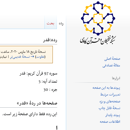
رده
بحث
رده
:
قدر
نسخهٔ تاریخ ‏۱۸ مارس ۲۰۲۰، ساعت ۲۱:۴۴ توسط
(
تفاوت
)
→ نسخهٔ قدیمی‌تر
| نمایش
صفحهٔ اصلی
مقالهٔ تصادفی
پرش
پرش
سوره 97 قرآن کریم: قدر
ابزارها
به
به
تعداد آیه: 5
پیوندها به این صفحه
ناوبری
جستجو
جزء : 30
تغییرات مرتبط
صفحه‌های ویژه
صفحه‌ها در ردهٔ «قدر»
نسخهٔ قابل چاپ
این رده فقط دارای صفحهٔ زیر است.
پیوند پایدار
اطلاعات صفحه
ا