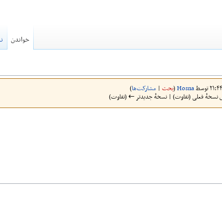
خواندن
نم
Hosna
(
بحث
|
مشارکت‌ها
)
 نسخهٔ فعلی (تفاوت) | نسخهٔ جدیدتر ← (تفاوت)