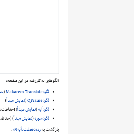
الگوهای به‌کاررفته در این صفحه:
الگو:Makarem Translate
(
نم
الگو:QFrame
(
نمایش مبدأ
)
الگو:آیه
(
نمایش مبدأ
) (حفاظت‌ش
الگو:سوره
(
نمایش مبدأ
) (حفاظت
بازگشت به
رده:فصلت.آیه49
.