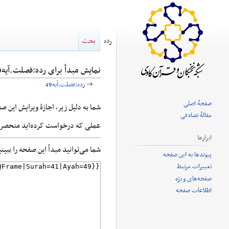
رده
بحث
نمایش مبدأ برای رده:فصلت.آیه49
→
رده:فصلت.آیه49
صفحهٔ اصلی
پرش
پرش
شما به دلیل زیر، اجازهٔ ویرایش این ص
مقالهٔ تصادفی
به
به
عملی که درخواست کرده‌اید منحصر ب
ناوبری
جستجو
ابزارها
شما می‌توانید مبدأ این صفحه را ببین
پیوندها به این صفحه
تغییرات مرتبط
صفحه‌های ویژه
اطلاعات صفحه