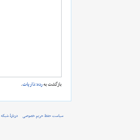
بازگشت به
رده:ذاریات
.
سیاست حفظ حریم خصوصی
دربارهٔ شبکه 