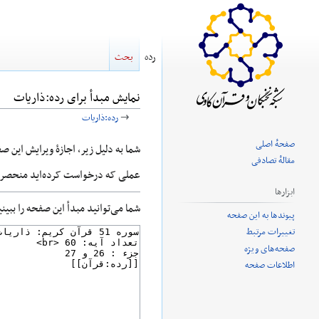
رده
بحث
نمایش مبدأ برای رده:ذاریات
→
رده:ذاریات
صفحهٔ اصلی
پرش
پرش
شما به دلیل زیر، اجازهٔ ویرایش این ص
مقالهٔ تصادفی
به
به
عملی که درخواست کرده‌اید منحصر ب
ناوبری
جستجو
ابزارها
شما می‌توانید مبدأ این صفحه را ببین
پیوندها به این صفحه
تغییرات مرتبط
صفحه‌های ویژه
اطلاعات صفحه