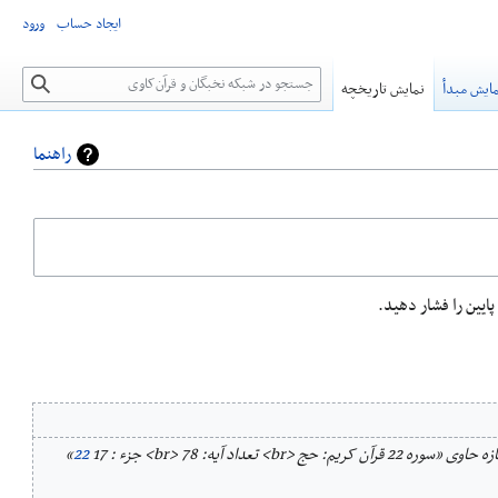
ایجاد حساب
ورود
جستجو
ایش مبدأ
نمایش تاریخچه
راهنما
آن کریم: حج <br> تعداد آیه: 78 <br> جزء : 17
22
»