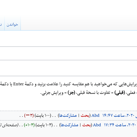
خواندن
نم
 می‌خواهید با هم مقایسه کنید را علامت بزنید و دکمهٔ Enter یا دکمهٔ پایین را فشار دهید.
 فعلی،
(قبلی)
= تفاوت با نسخهٔ قبلی،
(جز)
= ویرایش جزئی.
‏
Abd
بحث
مشارکت‌ها
‏
۱۰۰ بایت
−۳
‏
‏
Abd
بحث
مشارکت‌ها
‏
۱۰۳ بایت
+۱۰۳
‏
صفحه‌ای تازه حاوی «سوره 22 قر