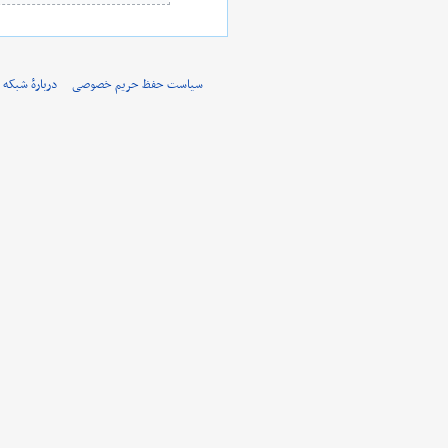
و
۲۰۲۰
ن
خ
سیاست حفظ حریم خصوصی
دربارهٔ شبکه 
ل
ا
ص
ۀ
و
ی
ر
ا
ی
ش