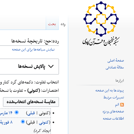
رده
بحث
رده:حج: تاریخچهٔ نسخه‌ها
نمایش سیاهه‌ها برای این صفحه
صفحهٔ اصلی
پرش
پرش
پالایش نسخه‌ها
مقالهٔ تصادفی
به
به
ناوبری
جستجو
ابزارها
انتخاب تفاوت: دکمه‌های گرد کنار ویرایش‌هایی که
اختصارات:
(کنونی)
= تفاوت با نسخهٔ
پیوندها به این صفحه
تغییرات مرتبط
اتم
صفحه‌های ویژه
کنونی
قبلی
‏۱۴
اطلاعات صفحه
ب
کنونی
قبلی
مارس
‏۸
د
ایجاد کرد
۲۰۲۰
فوریهٔ