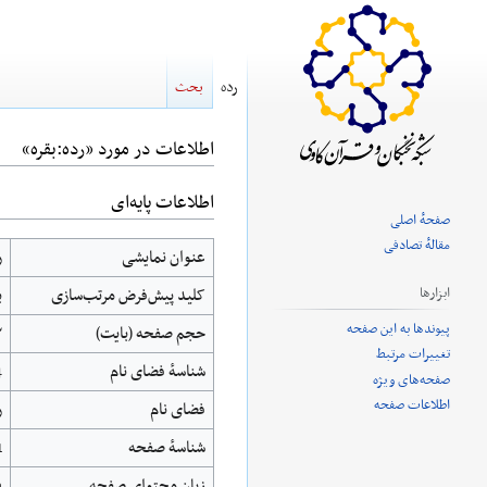
رده
بحث
اطلاعات در مورد «رده:بقره»
اطلاعات پایه‌ای
پرش
پرش
صفحهٔ اصلی
به
به
مقالهٔ تصادفی
عنوان نمایشی
ر
ناوبری
جستجو
کلید پیش‌فرض مرتب‌سازی
ب
ابزارها
پیوندها به این صفحه
حجم صفحه (بایت)
۲
تغییرات مرتبط
شناسهٔ فضای نام
4
صفحه‌های ویژه
اطلاعات صفحه
فضای نام
ر
شناسهٔ صفحه
1
زبان محتوای صفحه
fa