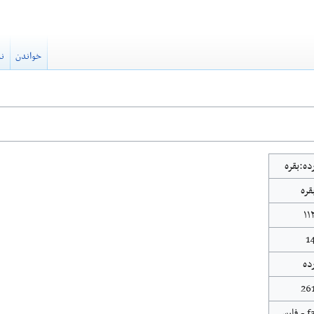
خواندن
نم
ده:بقره
قره
۱۱
1
ده
26
 - فارسی