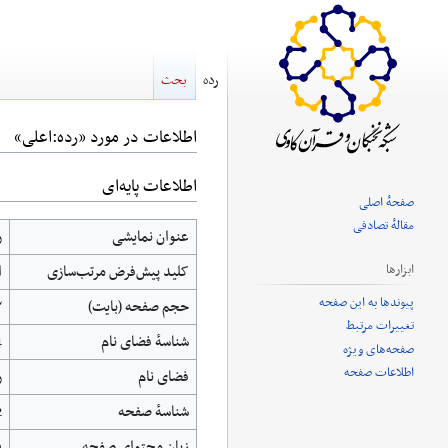
رده
بحث
اطلاعات در مورد «رده:اعلی»
اطلاعات پایه‌ای
پرش
پرش
صفحهٔ اصلی
به
به
مقالهٔ تصادفی
عنوان نمایشی
ر
ناوبری
جستجو
کلید پیش‌فرض مرتب‌سازی
ا
ابزارها
پیوندها به این صفحه
حجم صفحه (بایت)
۲
تغییرات مرتبط
شناسهٔ فضای نام
4
صفحه‌های ویژه
اطلاعات صفحه
فضای نام
ر
شناسهٔ صفحه
2
زبان محتوای صفحه
fa