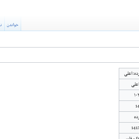
خواندن
نم
ده:اعلی
علی
۱۰
1
ده
141
 - فارسی