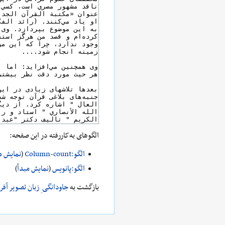
الگوهای به‌کاررفته در این صفحه:
الگو:Column-count
(
نمایش م
الگو:پانویس
(
نمایش مبدأ
)
بازگشت به
جاودانگی ِ زبان تصویر آفر