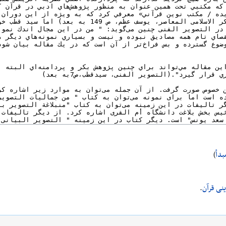
بدأ
)
ینی قرآن
.