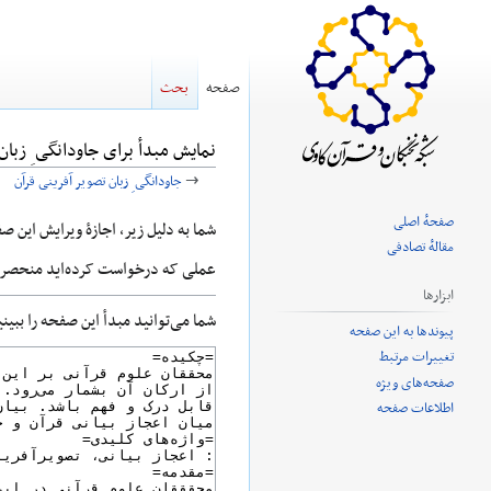
صفحه
بحث
نمایش مبدأ برای جاودانگی ِ زبان
→
جاودانگی ِ زبان تصویر آفرینی قرآن
صفحهٔ اصلی
پرش
پرش
شما به دلیل زیر، اجازهٔ ویرایش این ص
مقالهٔ تصادفی
به
به
عملی که درخواست کرده‌اید منحصر ب
ناوبری
جستجو
ابزارها
شما می‌توانید مبدأ این صفحه را ببین
پیوندها به این صفحه
تغییرات مرتبط
صفحه‌های ویژه
اطلاعات صفحه