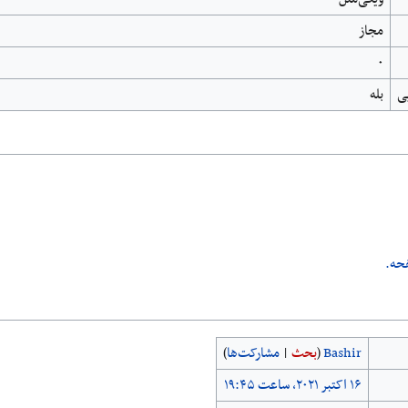
مجاز
۰
ی
بله
حه.
Bashir
(
بحث
|
مشارکت‌ها
)